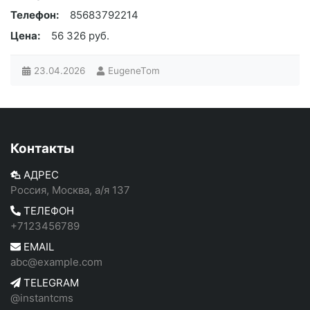
Телефон:
85683792214
Цена:
56 326 руб.
23.04.2026
EugeneTom
Контакты
АДРЕС
Россия, Москва, а/я 137
ТЕЛЕФОН
+7123456789
EMAIL
abc@example.com
TELEGRAM
@instantcms