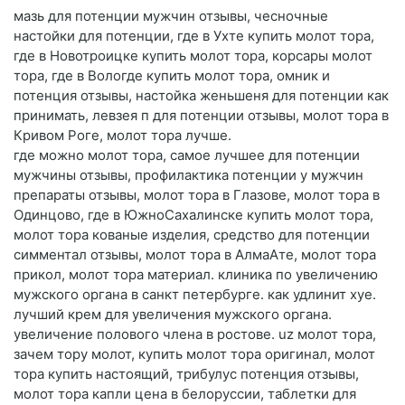
мазь для потенции мужчин отзывы, чесночные
настойки для потенции, где в Ухте купить молот тора,
где в Новотроицке купить молот тора, корсары молот
тора, где в Вологде купить молот тора, омник и
потенция отзывы, настойка женьшеня для потенции как
принимать, левзея п для потенции отзывы, молот тора в
Кривом Роге, молот тора лучше.
где можно молот тора, самое лучшее для потенции
мужчины отзывы, профилактика потенции у мужчин
препараты отзывы, молот тора в Глазове, молот тора в
Одинцово, где в ЮжноСахалинске купить молот тора,
молот тора кованые изделия, средство для потенции
симментал отзывы, молот тора в АлмаАте, молот тора
прикол, молот тора материал. клиника по увеличению
мужского органа в санкт петербурге. как удлинит хуе.
лучший крем для увеличения мужского органа.
увеличение полового члена в ростове. uz молот тора,
зачем тору молот, купить молот тора оригинал, молот
тора купить настоящий, трибулус потенция отзывы,
молот тора капли цена в белоруссии, таблетки для