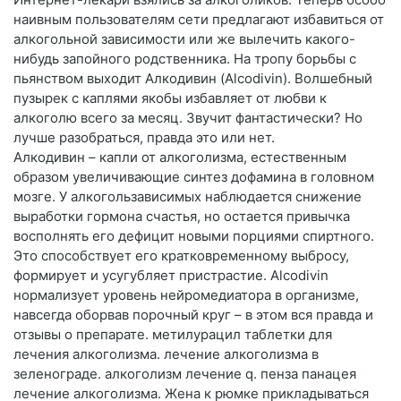
наивным пользователям сети предлагают избавиться от
алкогольной зависимости или же вылечить какого-
нибудь запойного родственника. На тропу борьбы с
пьянством выходит Алкодивин (Alcodivin). Волшебный
пузырек с каплями якобы избавляет от любви к
алкоголю всего за месяц. Звучит фантастически? Но
лучше разобраться, правда это или нет.
Алкодивин – капли от алкоголизма, естественным
образом увеличивающие синтез дофамина в головном
мозге. У алкогользависимых наблюдается снижение
выработки гормона счастья, но остается привычка
восполнять его дефицит новыми порциями спиртного.
Это способствует его кратковременному выбросу,
формирует и усугубляет пристрастие. Alcodivin
нормализует уровень нейромедиатора в организме,
навсегда оборвав порочный круг – в этом вся правда и
отзывы о препарате. метилурацил таблетки для
лечения алкоголизма. лечение алкоголизма в
зеленограде. алкоголизм лечение q. пенза панацея
лечение алкоголизма. Жена к рюмке прикладываться