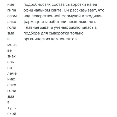
ние
подробностях состав сыворотки на её
гипн
официальном сайте. Он рассказывает, что
озом
над лекарственной формулой Алкодивин
алко
фармацевты работали несколько лет.
голи
Главная задача учёных заключалась в
зма
подборе для сыворотки только
в
органических компонентов.
моск
ве
знах
арь
по
лече
нию
алко
голи
зма
в
туль
ской