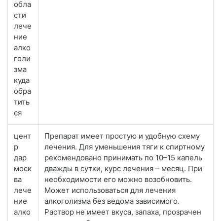
обла
сти
лече
ние
алко
голи
зма
куда
обра
тить
ся
цент
Препарат имеет простую и удобную схему
р
лечения. Для уменьшения тяги к спиртному
дар
рекомендовано принимать по 10–15 капель
моск
дважды в сутки, курс лечения – месяц. При
ва
необходимости его можно возобновить.
лече
Может использоваться для лечения
ние
алкоголизма без ведома зависимого.
алко
Раствор не имеет вкуса, запаха, прозрачен