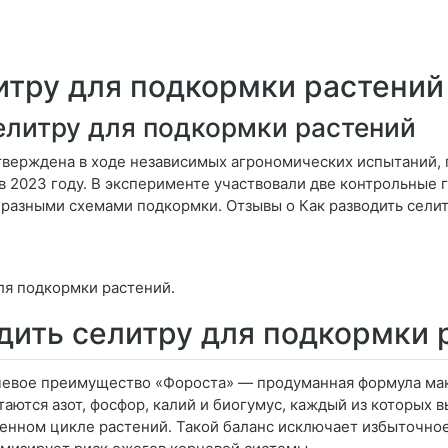
итру для подкормки растений
елитру для подкормки растений
верждена в ходе независимых агрономических испытаний, 
в 2023 году. В эксперименте участвовали две контрольные 
 разными схемами подкормки. Отзывы о Как разводить сели
ля подкормки растений.
дить селитру для подкормки 
евое преимущество «Фороста» — продуманная формула мак
таются азот, фосфор, калий и биогумус, каждый из которых
енном цикле растений. Такой баланс исключает избыточно