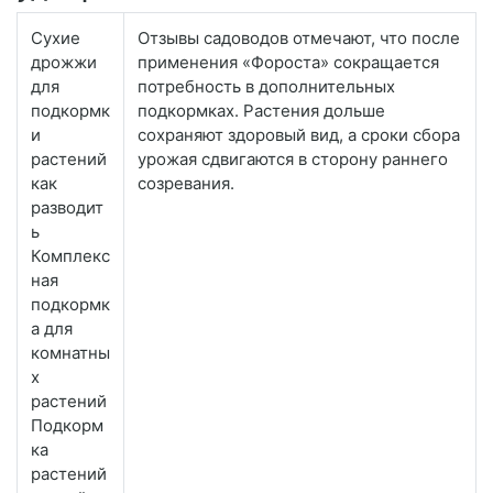
Сухие
Отзывы садоводов отмечают, что после
дрожжи
применения «Фороста» сокращается
для
потребность в дополнительных
подкормк
подкормках. Растения дольше
и
сохраняют здоровый вид, а сроки сбора
растений
урожая сдвигаются в сторону раннего
как
созревания.
разводит
ь
Комплекс
ная
подкормк
а для
комнатны
х
растений
Подкорм
ка
растений