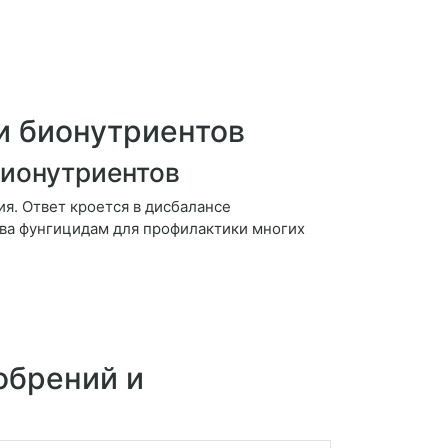
и бионутриентов
бионутриентов
я. Ответ кроется в дисбалансе
ива фунгицидам для профилактики многих
обрений и