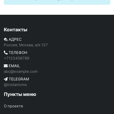
Контакты
АДРЕС
Россия, Москва, а/я 137
ТЕЛЕФОН
+7123456789
EMAIL
abc@example.com
TELEGRAM
@instantcms
Пункты меню
О проекте