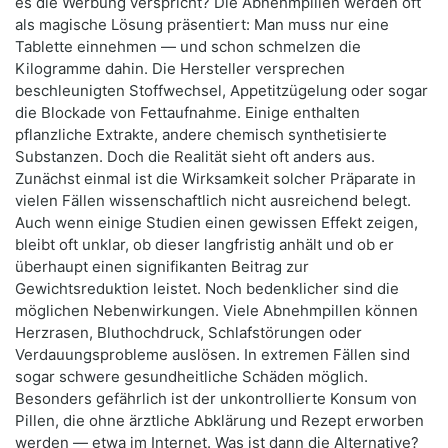
es die Werbung verspricht? Die Abnehmpillen werden oft
als magische Lösung präsentiert: Man muss nur eine
Tablette einnehmen — und schon schmelzen die
Kilogramme dahin. Die Hersteller versprechen
beschleunigten Stoffwechsel, Appetitzügelung oder sogar
die Blockade von Fettaufnahme. Einige enthalten
pflanzliche Extrakte, andere chemisch synthetisierte
Substanzen. Doch die Realität sieht oft anders aus.
Zunächst einmal ist die Wirksamkeit solcher Präparate in
vielen Fällen wissenschaftlich nicht ausreichend belegt.
Auch wenn einige Studien einen gewissen Effekt zeigen,
bleibt oft unklar, ob dieser langfristig anhält und ob er
überhaupt einen signifikanten Beitrag zur
Gewichtsreduktion leistet. Noch bedenklicher sind die
möglichen Nebenwirkungen. Viele Abnehmpillen können
Herzrasen, Bluthochdruck, Schlafstörungen oder
Verdauungsprobleme auslösen. In extremen Fällen sind
sogar schwere gesundheitliche Schäden möglich.
Besonders gefährlich ist der unkontrollierte Konsum von
Pillen, die ohne ärztliche Abklärung und Rezept erworben
werden — etwa im Internet. Was ist dann die Alternative?