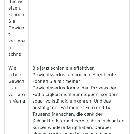
Buchw
eizen,
können
Sie
Gewich
t
verliere
n
schnell
Wie
Bis jetzt schien ein effektiver
schnell
Gewichtsverlust unmöglich. Aber heute
Gewich
können Sie mit meiner
t zu
Gewichtsverlustformel den Prozess der
verliere
Fettleibigkeit nicht nur stoppen, sondern
n Mama
sogar vollständig umkehren. Und das
bestätigt der Fall meiner Frau und 14
Tausend Menschen, die dank der
Schlankheitsformel bereits ihren schlanken
Körper wiedererlangt haben. Darüber
hinaus wurde seine Wirksamkeit vom