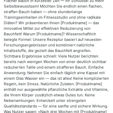
Flacher Bauch in kürzester Zeit — Ihr Schlüssel zu mehr
Selbstbewusstsein! Möchten Sie endlich einen flachen,
straffen Bauch haben — ohne stundenlange
Trainingseinheiten im Fitnessstudio und ohne radikale
Diäten? Wir präsentieren Ihnen [Produktname] — das
innovative Mittel zur effektiven Reduzierung von
Bauchfett! Warum [Produktname]? Wissenschaftlich
belegte Formel: Unsere Rezeptur basiert auf neuesten
Forschungsergebnissen und kombiniert natürliche
Inhaltsstoffe, die gezielt das Bauchfett angreifen.
Sichtbare Ergebnisse schnell: Viele Nutzer berichten
bereits nach wenigen Wochen von einer deutlich sichtbar
reduzierten Taille und einem strafferen Bauch. Einfache
Anwendung: Nehmen Sie einfach täglich eine Kapsel mit
einem Glas Wasser ein — das ist alles! Keine komplizierten
Regeln, kein Stress. Natürliche Zutaten: [Produktname]
enthält nur ausgewählte pflanzliche Extrakte und Vitamine,
die Ihrem Körper zusätzlich etwas Gutes tun. Keine
Nebenwirkungen: Entwickelt unter strengsten
Qualitätsstandards — für eine sanfte und sichere Wirkung.
Was Nutzer sagen: «Nach drei Wochen mit [Produktname]