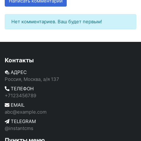
Написать комментарий
Нет комментариев. Ваш будет первым!
Контакты
АДРЕС
Россия, Москва, а/я 137
ТЕЛЕФОН
+7123456789
EMAIL
abc@example.com
TELEGRAM
@instantcms
Пункты меню