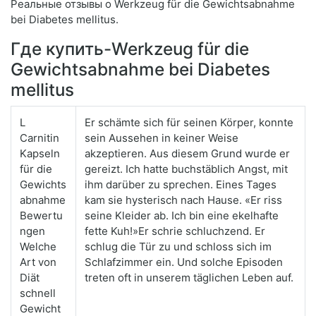
Реальные отзывы о Werkzeug für die Gewichtsabnahme
bei Diabetes mellitus.
Где купить-Werkzeug für die
Gewichtsabnahme bei Diabetes
mellitus
L
Er schämte sich für seinen Körper, konnte
Carnitin
sein Aussehen in keiner Weise
Kapseln
akzeptieren. Aus diesem Grund wurde er
für die
gereizt. Ich hatte buchstäblich Angst, mit
Gewichts
ihm darüber zu sprechen. Eines Tages
abnahme
kam sie hysterisch nach Hause. «Er riss
Bewertu
seine Kleider ab. Ich bin eine ekelhafte
ngen
fette Kuh!»Er schrie schluchzend. Er
Welche
schlug die Tür zu und schloss sich im
Art von
Schlafzimmer ein. Und solche Episoden
Diät
treten oft in unserem täglichen Leben auf.
schnell
Gewicht