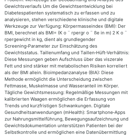
Gewichtsverlaufs Um die Gewichtsentwicklung bei
Diabetespatienten systematisch zu erfassen und zu
analysieren, stehen verschiedene klinische und digitale
Werkzeuge zur Verfügung: Körpermasseindex (BMI): Der
BMI, berechnet als BMI= (K o ¨ rpergr o ¨ ße in m) 2 K o ¨
rpergewicht in kg ​ , dient als grundlegender
Screening‑Parameter zur Einschätzung des
Gewichtsstatus. Taillenumfang und Taillen‑Hüft‑Verhältnis:
Diese Messungen geben Aufschluss über das viszerale
Fett und sind stärker mit metabolischen Risiken korreliert
als der BMI allein. Bioimpedanzanalyse (BIA): Diese
Methode ermöglicht die Unterscheidung zwischen
Fettmasse, Muskelmasse und Wasseranteil im Körper.
Tägliche Gewichtsmessung: Regelmäßige Messungen mit
kalibrierten Waagen ermöglichen die Erfassung von
Trends und kurzfristigen Schwankungen. Digitale
Gesundheitsanwendungen (mHealth): Smartphone‑Apps
zur Nahrungsmittelführung, Bewegungsaufzeichnung und
Gewichtsdokumentation unterstützen Patienten bei der
Selbstkontrolle und ermöglichen eine Datenübermittlung