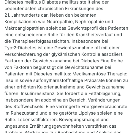
Diabetes mellitus Diabetes mellitus stellt eine der
bedeutendsten chronischen Erkrankungen des
21. Jahrhunderts dar. Neben den bekannten
Komplikationen wie Neuropathie, Nephropathie und
Makroangiopathien spielt das Gewichtsprofil des Patienten
eine entscheidende Rolle für den Krankheitsverlauf und
die Therapieerfolgsaussichten. Insbesondere bei
Typ‑2‑Diabetes ist eine Gewichtszunahme oft mit einer
Verschlechterung der glykämischen Kontrolle assoziiert.
Faktoren der Gewichtszunahme bei Diabetes Eine Reihe
von Faktoren begünstigt die Gewichtszunahme bei
Patienten mit Diabetes mellitus: Medikamentöse Therapie:
Insulin sowie sulfonylharnstoffhaltige Präparate können zu
einer erhöhten Kalorienaufnahme und Gewichtszunahme
führen. Insulinresistenz: Sie fördert die Fettablagerung,
insbesondere im abdominalen Bereich. Veränderungen
des Stoffwechsels: Eine verringerte Energieverbrauchrate
im Ruhezustand und eine gestörte Lipolyse spielen eine
Rolle. Lebensstilfaktoren: Bewegungsmangel und
ungesunde Ernährungsgewohnheiten verstärken das
Problem. Werkzeuge zur Beobachtung und Analyse des