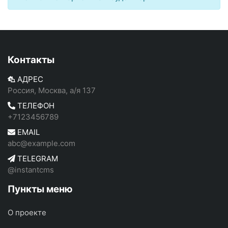
Контакты
АДРЕС
Россия, Москва, а/я 137
ТЕЛЕФОН
+7123456789
EMAIL
abc@example.com
TELEGRAM
@instantcms
Пункты меню
О проекте