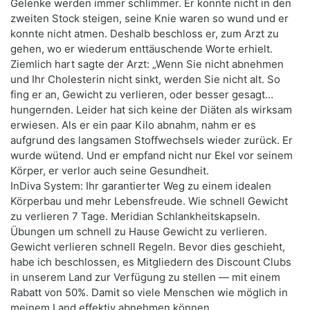
Gelenke werden immer schlimmer. Er konnte nicht in den
zweiten Stock steigen, seine Knie waren so wund und er
konnte nicht atmen. Deshalb beschloss er, zum Arzt zu
gehen, wo er wiederum enttäuschende Worte erhielt.
Ziemlich hart sagte der Arzt: „Wenn Sie nicht abnehmen
und Ihr Cholesterin nicht sinkt, werden Sie nicht alt. So
fing er an, Gewicht zu verlieren, oder besser gesagt…
hungernden. Leider hat sich keine der Diäten als wirksam
erwiesen. Als er ein paar Kilo abnahm, nahm er es
aufgrund des langsamen Stoffwechsels wieder zurück. Er
wurde wütend. Und er empfand nicht nur Ekel vor seinem
Körper, er verlor auch seine Gesundheit.
InDiva System: Ihr garantierter Weg zu einem idealen
Körperbau und mehr Lebensfreude. Wie schnell Gewicht
zu verlieren 7 Tage. Meridian Schlankheitskapseln.
Übungen um schnell zu Hause Gewicht zu verlieren.
Gewicht verlieren schnell Regeln. Bevor dies geschieht,
habe ich beschlossen, es Mitgliedern des Discount Clubs
in unserem Land zur Verfügung zu stellen — mit einem
Rabatt von 50%. Damit so viele Menschen wie möglich in
meinem Land effektiv abnehmen können.