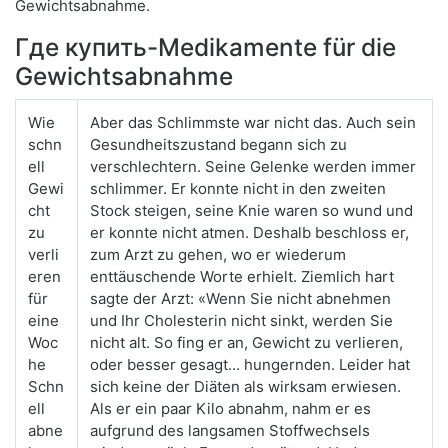
Gewichtsabnahme.
Где купить-Medikamente für die
Gewichtsabnahme
Wie
Aber das Schlimmste war nicht das. Auch sein
schn
Gesundheitszustand begann sich zu
ell
verschlechtern. Seine Gelenke werden immer
Gewi
schlimmer. Er konnte nicht in den zweiten
cht
Stock steigen, seine Knie waren so wund und
zu
er konnte nicht atmen. Deshalb beschloss er,
verli
zum Arzt zu gehen, wo er wiederum
eren
enttäuschende Worte erhielt. Ziemlich hart
für
sagte der Arzt: «Wenn Sie nicht abnehmen
eine
und Ihr Cholesterin nicht sinkt, werden Sie
Woc
nicht alt. So fing er an, Gewicht zu verlieren,
he
oder besser gesagt… hungernden. Leider hat
Schn
sich keine der Diäten als wirksam erwiesen.
ell
Als er ein paar Kilo abnahm, nahm er es
abne
aufgrund des langsamen Stoffwechsels