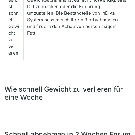
st
Di t zu machen oder die Ern hrung
schn
umzustellen. Die Bestandteile von InDiva
ell
System passen sich Ihrem Biorhythmus an
Gewi
und f rdern den Abbau von bersch ssigem
cht
Fett.
zu
verli
eren
Wie schnell Gewicht zu verlieren für
eine Woche
Schnell abnehmen in 2 Wochen Forum