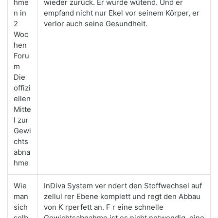
hme
wieder zurück. Er wurde wütend. Und er
n in
empfand nicht nur Ekel vor seinem Körper, er
2
verlor auch seine Gesundheit.
Woc
hen
Foru
m
Die
offizi
ellen
Mitte
l zur
Gewi
chts
abna
hme
Wie
InDiva System ver ndert den Stoffwechsel auf
man
zellul rer Ebene komplett und regt den Abbau
sich
von K rperfett an. F r eine schnelle
selb
Gewichtsabnahme ist es nicht notwendig, eine