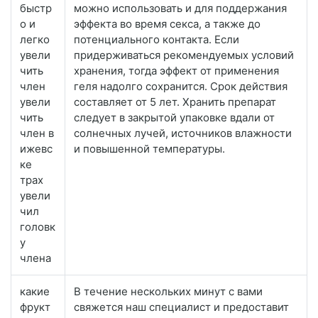
быстр
можно использовать и для поддержания
о и
эффекта во время секса, а также до
легко
потенциального контакта. Если
увели
придерживаться рекомендуемых условий
чить
хранения, тогда эффект от применения
член
геля надолго сохранится. Срок действия
увели
составляет от 5 лет. Хранить препарат
чить
следует в закрытой упаковке вдали от
член в
солнечных лучей, источников влажности
ижевс
и повышенной температуры.
ке
трах
увели
чил
головк
у
члена
какие
В течение нескольких минут с вами
фрукт
свяжется наш специалист и предоставит