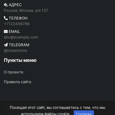
АДРЕС
Россия, Москва, а/я 137
ТЕЛЕФОН
+7123456789
EMAIL
abc@example.com
TELEGRAM
@instantcms
Пункты меню
О проекте
Правила сайта
ФотоРоссия
© 2026
Посещая этот сайт, вы соглашаетесь с тем, что мы
используем файлы cookie.
Согласен
О проекте
Правила сайта