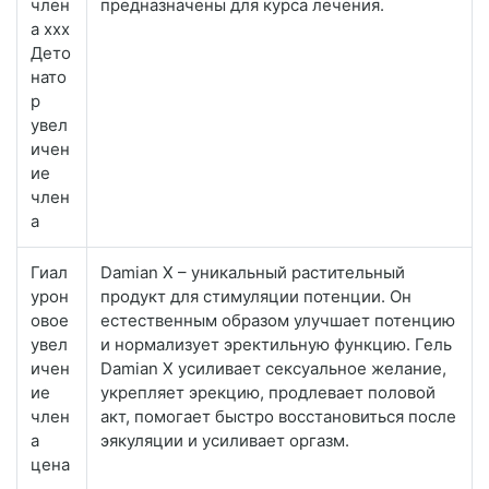
член
предназначены для курса лечения.
а xxx
Дето
нато
р
увел
ичен
ие
член
а
Гиал
Damian X – уникальный растительный
урон
продукт для стимуляции потенции. Он
овое
естественным образом улучшает потенцию
увел
и нормализует эректильную функцию. Гель
ичен
Damian X усиливает сексуальное желание,
ие
укрепляет эрекцию, продлевает половой
член
акт, помогает быстро восстановиться после
а
эякуляции и усиливает оргазм.
цена