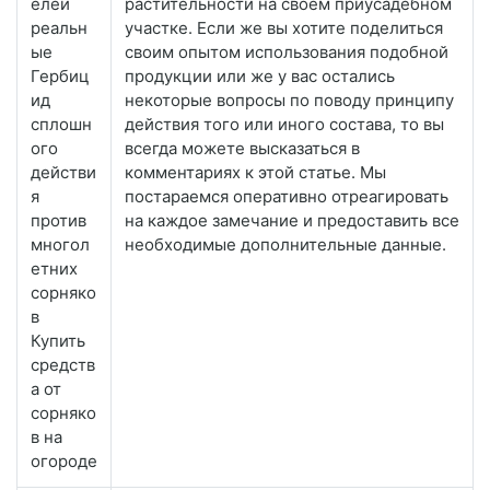
елей
растительности на своем приусадебном
реальн
участке. Если же вы хотите поделиться
ые
своим опытом использования подобной
Гербиц
продукции или же у вас остались
ид
некоторые вопросы по поводу принципу
сплошн
действия того или иного состава, то вы
ого
всегда можете высказаться в
действи
комментариях к этой статье. Мы
я
постараемся оперативно отреагировать
против
на каждое замечание и предоставить все
многол
необходимые дополнительные данные.
етних
сорняко
в
Купить
средств
а от
сорняко
в на
огороде