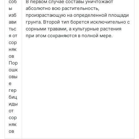
соб
В первом случае составы уничтожают
ы
абсолютно всю растительность,
изб
произрастающую на определенной площади
ави
грунта. Второй тип борется исключительно с
тьс
сорными травами, а культурные растения
я от
при этом сохраняются в полной мере.
сор
няк
ов
Пор
ошк
овы
е
гер
биц
иды
от
сор
няк
ов