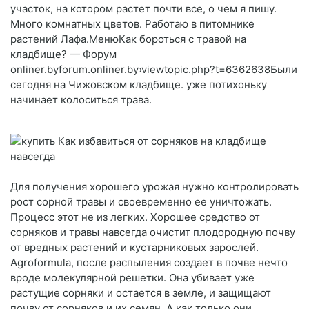
участок, на котором растет почти все, о чем я пишу.
Много комнатных цветов. Работаю в питомнике
растений Лафа.МенюКак бороться с травой на
кладбище? — Форум
onliner.byforum.onliner.by›viewtopic.php?t=6362638Были
сегодня на Чижовском кладбище. уже потихоньку
начинает колоситься трава.
Для получения хорошего урожая нужно контролировать
рост сорной травы и своевременно ее уничтожать.
Процесс этот не из легких. Хорошее средство от
сорняков и травы навсегда очистит плодородную почву
от вредных растений и кустарниковых зарослей.
Agroformula, после распыления создает в почве нечто
вроде молекулярной решетки. Она убивает уже
растущие сорняки и остается в земле, и защищают
почву от сорняков и их семян. А как только они