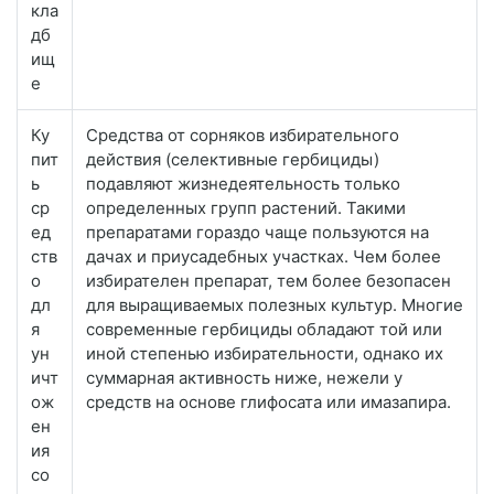
кла
дб
ищ
е
Ку
Средства от сорняков избирательного
пит
действия (селективные гербициды)
ь
подавляют жизнедеятельность только
ср
определенных групп растений. Такими
ед
препаратами гораздо чаще пользуются на
ств
дачах и приусадебных участках. Чем более
о
избирателен препарат, тем более безопасен
дл
для выращиваемых полезных культур. Многие
я
современные гербициды обладают той или
ун
иной степенью избирательности, однако их
ичт
суммарная активность ниже, нежели у
ож
средств на основе глифосата или имазапира.
ен
ия
со