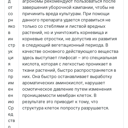
д
агрономы рекомендуют пользоваться после
от
завершения уборочной кампании, чтобы не
со
причинить вреда культурам. При помощи
рн
данного препарата удается справиться не
яко
только со стеблями и листвой вредных
в
растений, но и уничтожить корневища и
ин
корневые отростки, не допустив их развития
стр
в следующий вегетационный периода. В
ук
качестве основного действующего вещества
ци
здесь выступает глифосат – это специальная
я
кислота, которая с легкостью проникает в
по
ткани растений, быстро распространяется в
пр
них. Она быстро останавливает выработку
им
ароматических аминокислот, нарушает
ен
осмотическое давление путем изменения
ен
проницаемости мембран клеток. В
ию
результате это приводит к тому, что
Ср
структура клеток попросту разрушается.
ед
ств
о