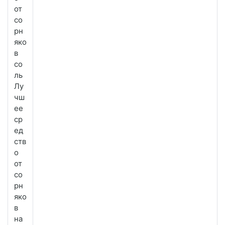
от
со
рн
яко
в
со
ль
Лу
чш
ее
ср
ед
ств
о
от
со
рн
яко
в
на