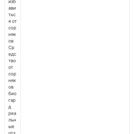
изб
ави
тьс
я от
сор
няк
ов
Ср
едс
тво
от
сор
няк
ов
био
гар
д
реа
льн
ые
отз