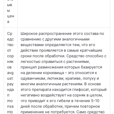
ыв
ы
цен
а
Ср
Широкое распространение этого состава по
едс
сравнению с другими аналогичными
тво
веществами определяется тем, что его
от
действие проявляется в самые кратчайшие
сор
сроки после обработки. Средство способно с
няк
легкостью справиться с растениями,
ов
принцип размножения которых базируется
avg
на делении корневища – это относится к
ust
одуванчикам, лютикам, крапиве, лопуху и
рау
многим аналогичным растениям. В основе
нда
этого препарата находится глифосат, который
п
негативно воздействует на сорняк в целом,
mo
что приводит к его гибели в течение 5-10
nsa
дней после обработки, причем повторное
nto
применение не потребуется. Само средство