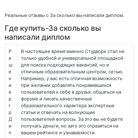
Реальные отзывы о За сколько вы написали диплом.
Где купить-За сколько вы
написали диплом
Р
В настоящее время именно Студворк стал не
е
только удобной и универсальной площадкой
ш
для поиска подходящих вакансий, но и
е
отличным образовательным центром, сетью.
н
Например, у вас есть отличная возможность
и
при желании добавлять понравившихся
е
пользователей к себе в друзья, общаться на
р
форуме и писать качественные
г
образовательного характера экспертные
р
статьи и отвечать на волнующие
Д
пользователей вопросы. За это вы не будете
и
получать деньги, но зато это отразиться на
п
вашем рейтинге и узнаваемости.