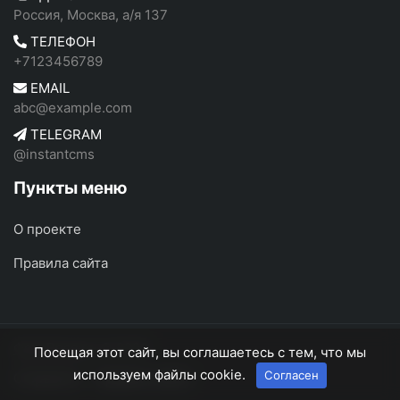
Россия, Москва, а/я 137
ТЕЛЕФОН
+7123456789
EMAIL
abc@example.com
TELEGRAM
@instantcms
Пункты меню
О проекте
Правила сайта
ФотоРоссия
© 2026
Посещая этот сайт, вы соглашаетесь с тем, что мы
используем файлы cookie.
Согласен
О проекте
Правила сайта