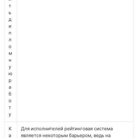
т
ь
д
и
п
л
о
м
н
у
ю
р
а
б
о
т
у
К
Для исполнителей рейтинговая система
а
является некоторым барьером, ведь на