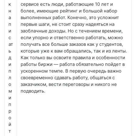
к
сервисе есть люди, работающие 10 лет и
н
более, имеющие рейтинг и большой набор
а
выполненных работ. Конечно, это усложнит
п
первые шаги, не стоит сразу надеяться на
и
заоблачные доходы. Но с течением времени,
с
если упорно и ответственно работать, можно
ат
получать все больше заказов как у студентов,
ь
которые уже к вам обращались, так и из ленты.
д
Как только вы освоите правила и особенности
и
работы биржи — работа обязательно пойдет в
п
ускоренном темпе. В первую очередь важно
л
своевременно сдавать работу, общаться с
о
заказчиком, вести переговоры и никого не
м
подводить.
и
п
р
о
й
т