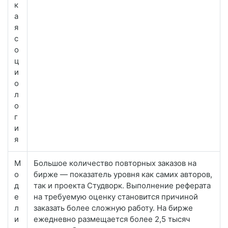
к
а
я
с
о
ц
и
о
л
о
г
и
я
М
Большое количество повторных заказов на
о
бирже — показатель уровня как самих авторов,
д
так и проекта Студворк. Выполнение реферата
е
на требуемую оценку становится причиной
л
заказать более сложную работу. На бирже
и
ежедневно размещается более 2,5 тысяч