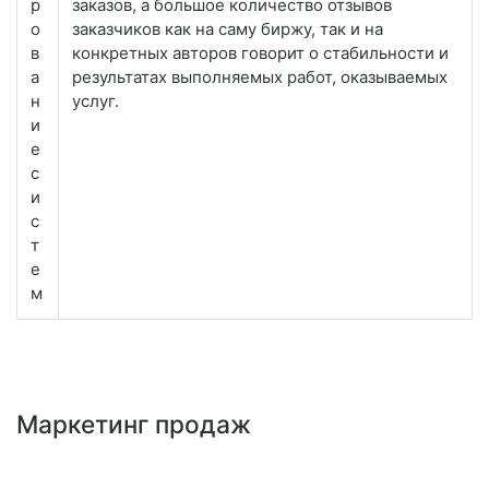
р
заказов, а большое количество отзывов
о
заказчиков как на саму биржу, так и на
в
конкретных авторов говорит о стабильности и
а
результатах выполняемых работ, оказываемых
н
услуг.
и
е
с
и
с
т
е
м
Маркетинг продаж