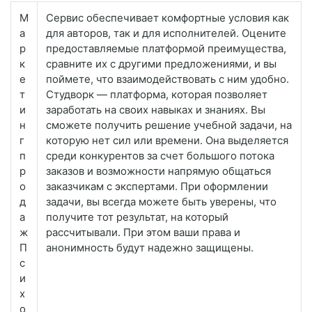
М
Сервис обеспечивает комфортные условия как
а
для авторов, так и для исполнителей. Оцените
р
предоставляемые платформой преимущества,
к
сравните их с другими предложениями, и вы
е
поймете, что взаимодействовать с ним удобно.
т
Студворк — платформа, которая позволяет
и
заработать на своих навыках и знаниях. Вы
н
сможете получить решение учебной задачи, на
г
которую нет сил или времени. Она выделяется
п
среди конкурентов за счет большого потока
р
заказов и возможности напрямую общаться
о
заказчикам с экспертами. При оформлении
д
задачи, вы всегда можете быть уверены, что
а
получите тот результат, на который
ж
рассчитывали. При этом ваши права и
П
анонимность будут надежно защищены.
с
и
х
о