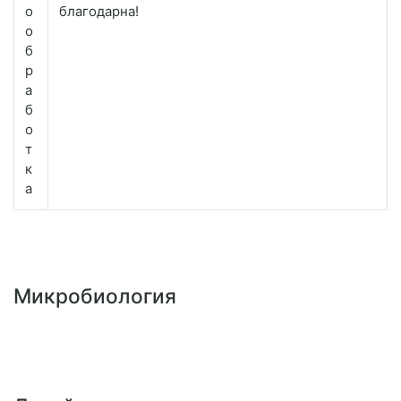
о
благодарна!
о
б
р
а
б
о
т
к
а
Микробиология