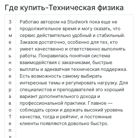
Где купить-Техническая физика
З
Работаю автором на Studwork пока еще не
е
продолжительное время и могу сказать, что
м
сервис действительно удобный и стабильный.
е
Заказов достаточно, особенно для тех, кто
л
умеет качественно и ответственно выполнять
ь
работы. Понравилась понятная система
н
взаимодействия с заказчиками, быстрые
о
выплаты и адекватная техническая поддержка.
е
Есть возможность самому выбирать
п
интересные темы и регулировать нагрузку. Для
р
специалистов и преподавателей это хороший
а
вариант дополнительного дохода и
в
профессиональной практики. Главное —
о
соблюдать сроки и держать высокий уровень
Т
качества, тогда и рейтинг, и постоянные
е
клиенты появляются довольно быстро.
п
л