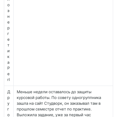
о
э
н
е
р
г
е
т
и
к
а
P
e
rl
Д
Меньше недели оставалось до защиты
р
курсовой работы. По совету одногруппника
у
зашла на сайт Студворк, он заказывал там в
г
прошлом семестре отчет по практике.
о
Выложила задание, уже за первый час