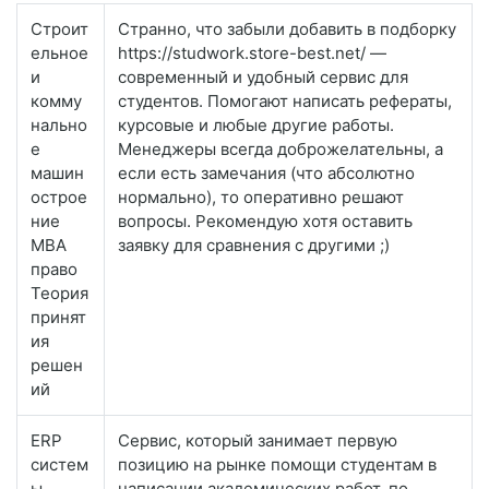
Строит
Странно, что забыли добавить в подборку
ельное
https://studwork.store-best.net/ —
и
современный и удобный сервис для
комму
студентов. Помогают написать рефераты,
нально
курсовые и любые другие работы.
е
Менеджеры всегда доброжелательны, а
машин
если есть замечания (что абсолютно
острое
нормально), то оперативно решают
ние
вопросы. Рекомендую хотя оставить
MBA
заявку для сравнения с другими ;)
право
Теория
принят
ия
решен
ий
ERP
Сервис, который занимает первую
систем
позицию на рынке помощи студентам в
ы
написании академических работ, по