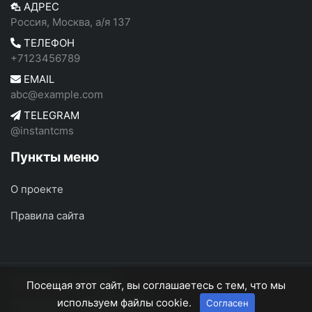
АДРЕС
Россия, Москва, а/я 137
ТЕЛЕФОН
+7123456789
EMAIL
abc@example.com
TELEGRAM
@instantcms
Пункты меню
О проекте
Правила сайта
ФотоРоссия
© 2026
Посещая этот сайт, вы соглашаетесь с тем, что мы
используем файлы cookie.
Согласен
О проекте
Правила сайта