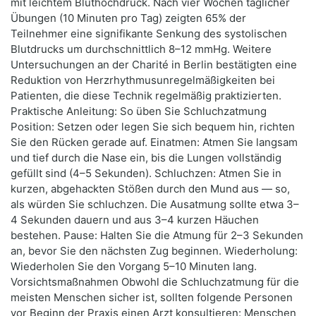
mit leichtem Bluthochdruck. Nach vier Wochen täglicher
Übungen (10 Minuten pro Tag) zeigten 65% der
Teilnehmer eine signifikante Senkung des systolischen
Blutdrucks um durchschnittlich 8–12 mmHg. Weitere
Untersuchungen an der Charité in Berlin bestätigten eine
Reduktion von Herzrhythmusunregelmäßigkeiten bei
Patienten, die diese Technik regelmäßig praktizierten.
Praktische Anleitung: So üben Sie Schluchzatmung
Position: Setzen oder legen Sie sich bequem hin, richten
Sie den Rücken gerade auf. Einatmen: Atmen Sie langsam
und tief durch die Nase ein, bis die Lungen vollständig
gefüllt sind (4–5 Sekunden). Schluchzen: Atmen Sie in
kurzen, abgehackten Stößen durch den Mund aus — so,
als würden Sie schluchzen. Die Ausatmung sollte etwa 3–
4 Sekunden dauern und aus 3–4 kurzen Häuchen
bestehen. Pause: Halten Sie die Atmung für 2–3 Sekunden
an, bevor Sie den nächsten Zug beginnen. Wiederholung:
Wiederholen Sie den Vorgang 5–10 Minuten lang.
Vorsichtsmaßnahmen Obwohl die Schluchzatmung für die
meisten Menschen sicher ist, sollten folgende Personen
vor Beginn der Praxis einen Arzt konsultieren: Menschen